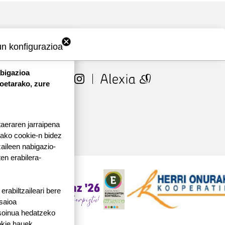
un konfigurazioa
ORR
abigazioa
TES
koetarako, zure
taeraren jarraipena
tako cookie-n bidez
aileen nabigazio-
ten erabilera-
rabiltzaileari bere
 saioa
 soinua hedatzeko
okie hauek