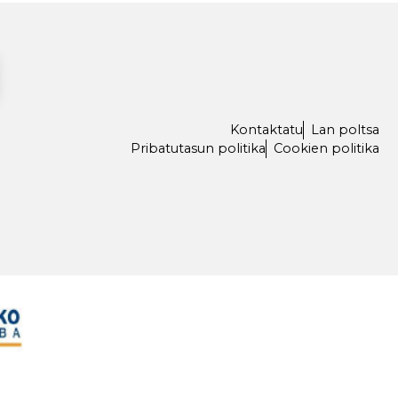
I-OINA
Kontaktatu
Lan poltsa
TU-LEGALAK
Pribatutasun politika
Cookien politika