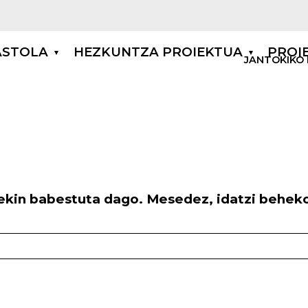
n navigation
ASTOLA
HEZKUNTZA PROIEKTUA
PROI
goibu
JANTOKIKO
rekin babestuta dago. Mesedez, idatzi beheko