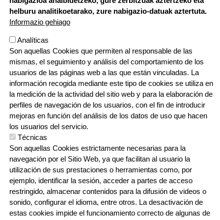
nabigazioa ahalbidetzeko, gure zerbitzuak aztertzeko eta
helburu analitikoetarako, zure nabigazio-datuak aztertuta.
Informazio gehiago
ORRI-OINA
Contacto
Bolsa de trabajo
TESTU-LEGALAK
Política de privacidad
Política de cookies
Analíticas
Son aquellas Cookies que permiten al responsable de las
mismas, el seguimiento y análisis del comportamiento de los
usuarios de las páginas web a las que están vinculadas. La
información recogida mediante este tipo de cookies se utiliza en
la medición de la actividad del sitio web y para la elaboración de
perfiles de navegación de los usuarios, con el fin de introducir
mejoras en función del análisis de los datos de uso que hacen
los usuarios del servicio.
Técnicas
Son aquellas Cookies estrictamente necesarias para la
navegación por el Sitio Web, ya que facilitan al usuario la
utilización de sus prestaciones o herramientas como, por
ejemplo, identificar la sesión, acceder a partes de acceso
restringido, almacenar contenidos para la difusión de videos o
sonido, configurar el idioma, entre otros. La desactivación de
Webgune hau Ikastolen Elkarteak garatu du
estas cookies impide el funcionamiento correcto de algunas de