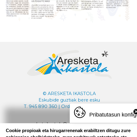
© ARESKETA IKASTOLA
Eskubide guztiak bere esku
T. 945 890 360 | Ordutegia: 08:30 - 18:00
Pribatutasun konfig
aresketaikastola@aresketaikastola.eus
Cookie propioak eta hirugarrenenak erabiltzen ditugu zure