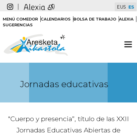
Pasar al contenido principal
EUS
ES
goiburukomenua
MENÚ COMEDOR
CALENDARIOS
BOLSA DE TRABAJO
ALEXIA
SUGERENCIAS
rudia
Jornadas educativas
"Cuerpo y presencia”, título de las XXII
Jornadas Educativas Abiertas de