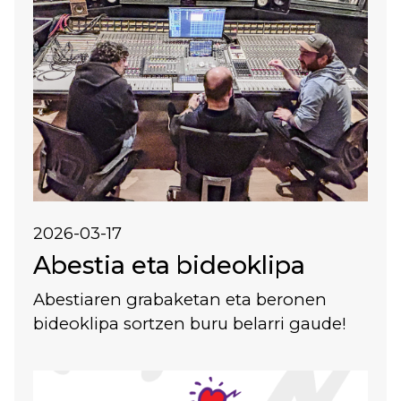
2026-03-17
Abestia eta bideoklipa
Abestiaren grabaketan eta beronen
bideoklipa sortzen buru belarri gaude!
Irudia