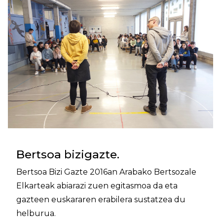
Bertsoa bizigazte.
Bertsoa Bizi Gazte 2016an Arabako Bertsozale
Elkarteak abiarazi zuen egitasmoa da eta
gazteen euskararen erabilera sustatzea du
helburua.