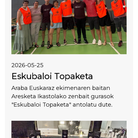
2026-05-25
Eskubaloi Topaketa
Araba Euskaraz ekimenaren baitan
Aresketa Ikastolako zenbait gurasok
"Eskubaloi Topaketa" antolatu dute.
Irudia