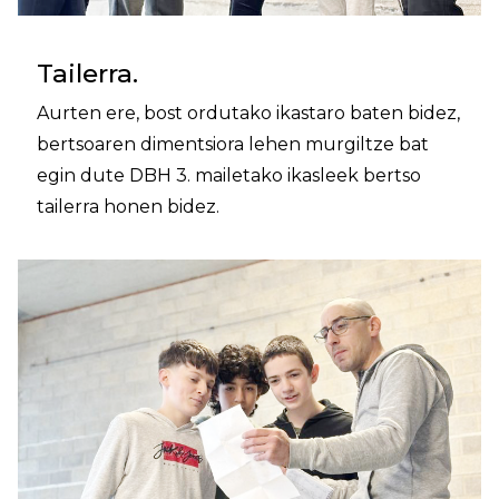
Tailerra.
Aurten ere, bost ordutako ikastaro baten bidez,
bertsoaren dimentsiora lehen murgiltze bat
egin dute DBH 3. mailetako ikasleek bertso
tailerra honen bidez.