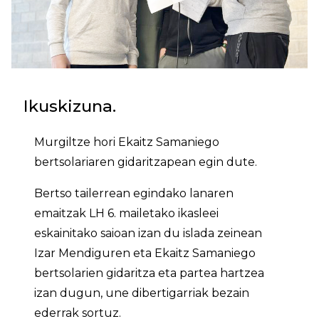
Ikuskizuna.
Murgiltze hori Ekaitz Samaniego
bertsolariaren gidaritzapean egin dute.
Bertso tailerrean egindako lanaren
emaitzak LH 6. mailetako ikasleei
eskainitako saioan izan du islada zeinean
Izar Mendiguren eta Ekaitz Samaniego
bertsolarien gidaritza eta partea hartzea
izan dugun, une dibertigarriak bezain
ederrak sortuz.