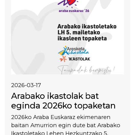
2026-03-17
Arabako ikastolak bat
eginda 2026ko topaketan
2026ko Araba Euskaraz ekimenaren
baitan Amurrion egin dute bat Arabako
Ikastoletako Lehen Hezkuntzako 5.