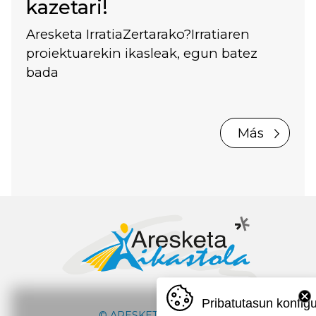
kazetari!
Aresketa IrratiaZertarako?Irratiaren
proiektuarekin ikasleak, egun batez
bada
Más
Pribatutasun konfig
© ARESKETA IKASTOLA