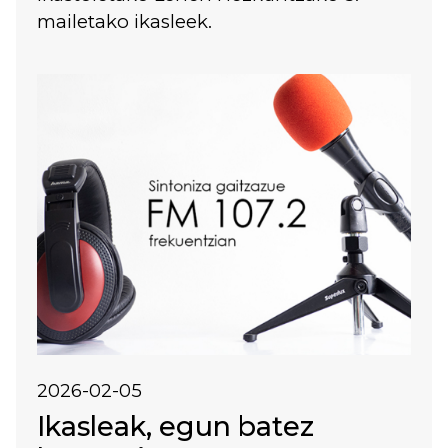
mailetako ikasleek.
Irudia
2026-02-05
Ikasleak, egun batez