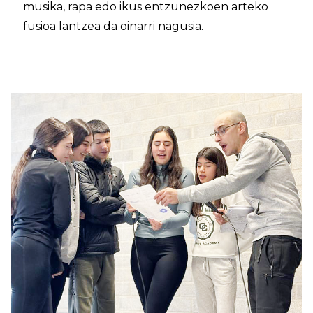
musika, rapa edo ikus entzunezkoen arteko
fusioa lantzea da oinarri nagusia.