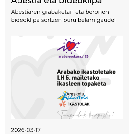
Abestia eta bideoklipa
Abestiaren grabaketan eta beronen
bideoklipa sortzen buru belarri gaude!
Irudia
2026-03-17