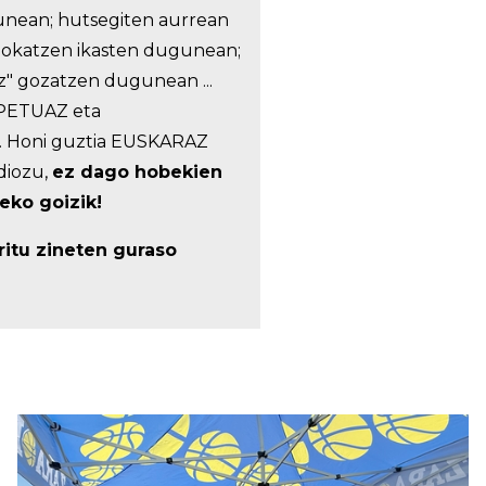
unean; hutsegiten aurrean
 jokatzen ikasten dugunean;
ez" gozatzen dugunean ...
PETUAZ eta
. Honi guztia EUSKARAZ
diozu,
ez dago hobekien
eko goizik!
ritu zineten guraso