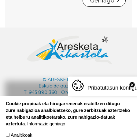
Gehiago
© ARESKETA IKASTOLA
Eskubide guztiak bere esku
Pribatutasun konfig
T. 945 890 360 | Ordutegia: 08:30 - 18:00
Cookie propioak eta hirugarrenenak erabiltzen ditugu
aresketaikastola@aresketaikastola.eus
zure nabigazioa ahalbidetzeko, gure zerbitzuak aztertzeko
eta helburu analitikoetarako, zure nabigazio-datuak
aztertuta.
Informazio gehiago
Analitikoak