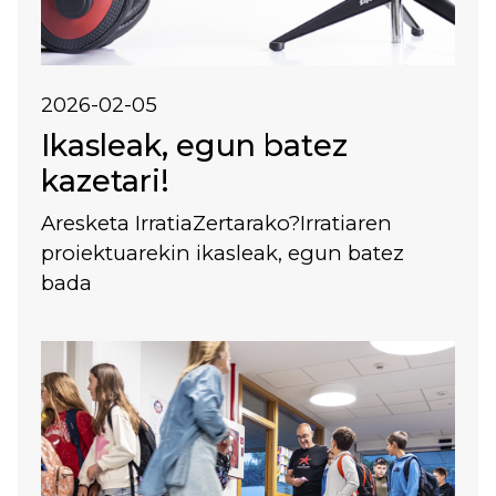
2026-02-05
Ikasleak, egun batez
kazetari!
Aresketa IrratiaZertarako?Irratiaren
proiektuarekin ikasleak, egun batez
bada
Irudia