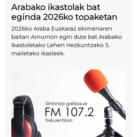
Arabako ikastolak bat
eginda 2026ko topaketan
2026ko Araba Euskaraz ekimenaren
baitan Amurrion egin dute bat Arabako
Ikastoletako Lehen Hezkuntzako 5.
mailetako ikasleek.
Irudia