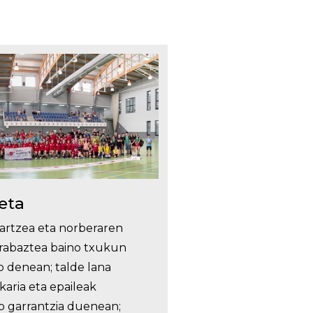
eta
artzea eta norberaren
rabaztea baino txukun
o denean; talde lana
aria eta epaileak
o garrantzia duenean;