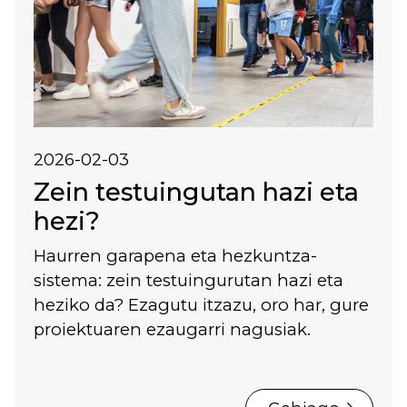
2026-02-03
Zein testuingutan hazi eta
hezi?
Haurren garapena eta hezkuntza-
sistema: zein testuingurutan hazi eta
heziko da? Ezagutu itzazu, oro har, gure
proiektuaren ezaugarri nagusiak.