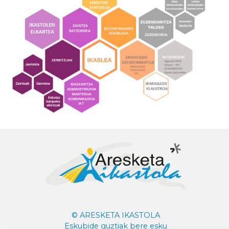
© ARESKETA IKASTOLA
Eskubide guztiak bere esku