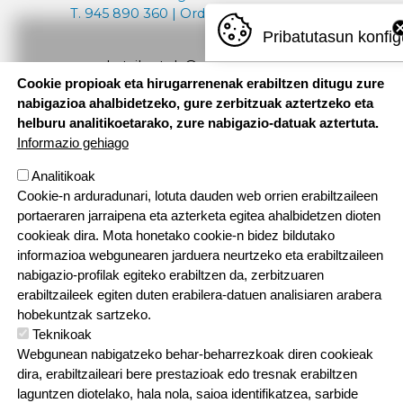
T. 945 890 360 | Ordutegia: 08:30 - 18:00
Pribatutasun konfig
aresketaikastola@aresketaikastola.eus
Cookie propioak eta hirugarrenenak erabiltzen ditugu zure
nabigazioa ahalbidetzeko, gure zerbitzuak aztertzeko eta
helburu analitikoetarako, zure nabigazio-datuak aztertuta.
Informazio gehiago
ORRI-OINA
Kontaktatu
Lan poltsa
TESTU-LEGALAK
Pribatutasun politika
Cookien politika
Analitikoak
Cookie-n arduradunari, lotuta dauden web orrien erabiltzaileen
portaeraren jarraipena eta azterketa egitea ahalbidetzen dioten
cookieak dira. Mota honetako cookie-n bidez bildutako
informazioa webgunearen jarduera neurtzeko eta erabiltzaileen
nabigazio-profilak egiteko erabiltzen da, zerbitzuaren
erabiltzaileek egiten duten erabilera-datuen analisiaren arabera
hobekuntzak sartzeko.
Teknikoak
Webgunean nabigatzeko behar-beharrezkoak diren cookieak
dira, erabiltzaileari bere prestazioak edo tresnak erabiltzen
laguntzen diotelako, hala nola, saioa identifikatzea, sarbide