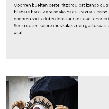
Oporren bueltan beste hitzordu bat izango dug
hilabete batzuk ereindako hazia ureztatu, zaind
ondoren sortu duten lorea aurkezteko tenorea 
Sortu duten kolore musikalak zuen gustokoak i
dira!