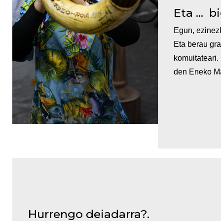
Eta ... 
Egun, ezinezk
Eta berau gra
komuitateari.
den Eneko Mar
Hurrengo deiadarra?.