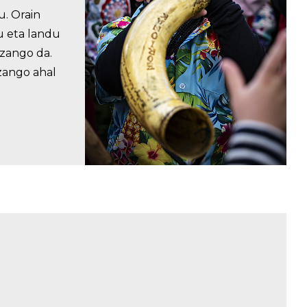
u. Orain
u eta landu
izango da.
zango ahal