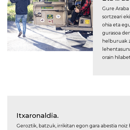
Gure Araba 
sortzeari ek
ohia eta eg
gurasoa den
helburuak z
lehentasunak
orain hilab
Itxaronaldia.
Geroztik, batzuk, irrikitan egon gara abestia noi