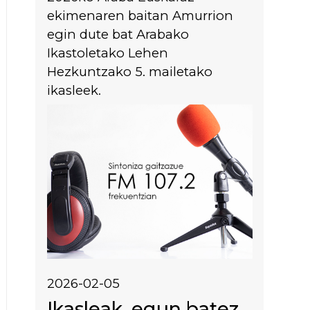
ekimenaren baitan Amurrion
egin dute bat Arabako
Ikastoletako Lehen
Hezkuntzako 5. mailetako
ikasleek.
Irudia
2026-02-05
Ikasleak, egun batez