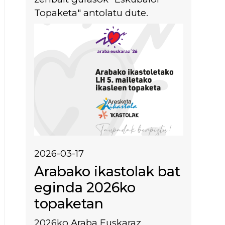
Topaketa" antolatu dute.
Irudia
2026-03-17
Arabako ikastolak bat
eginda 2026ko
topaketan
2026ko Araba Euskaraz