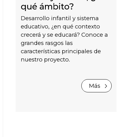
qué ámbito?
Desarrollo infantil y sistema
educativo, ¿en qué contexto
crecerá y se educará? Conoce a
grandes rasgos las
características principales de
nuestro proyecto.
Más