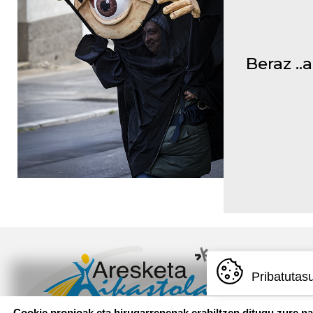
Beraz ..
Pribatutas
Cookie propioak eta hirugarrenenak erabiltzen ditugu zure n