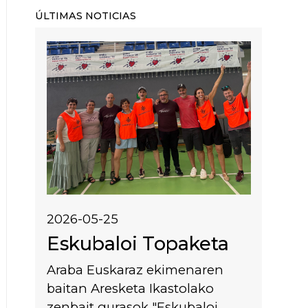
ÚLTIMAS NOTICIAS
Irudia
2026-05-25
Eskubaloi Topaketa
Araba Euskaraz ekimenaren
baitan Aresketa Ikastolako
zenbait gurasok "Eskubaloi