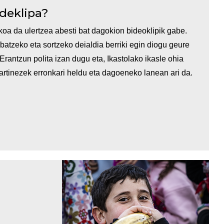
bideklipa?
oa da ulertzea abesti bat dagokion bideoklipik gabe.
batzeko eta sortzeko deialdia berriki egin diogu geure
 Erantzun polita izan dugu eta, Ikastolako ikasle ohia
tinezek erronkari heldu eta dagoeneko lanean ari da.