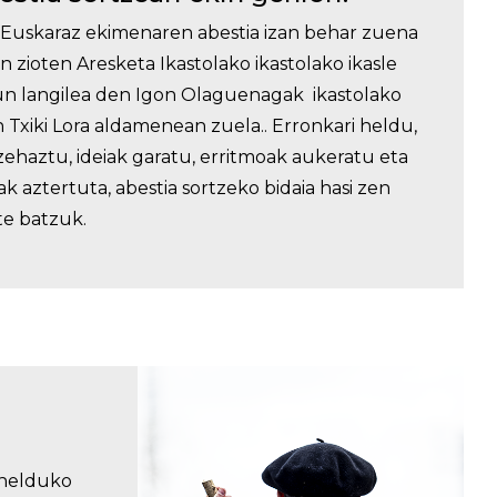
Euskaraz ekimenaren abestia izan behar zuena
in zioten Aresketa Ikastolako ikastolako ikasle
un langilea den Igon Olaguenagak ikastolako
 Txiki Lora aldamenean zuela.. Erronkari heldu,
ehaztu, ideiak garatu, erritmoak aukeratu eta
 aztertuta, abestia sortzeko bidaia hasi zen
ete batzuk.
z helduko