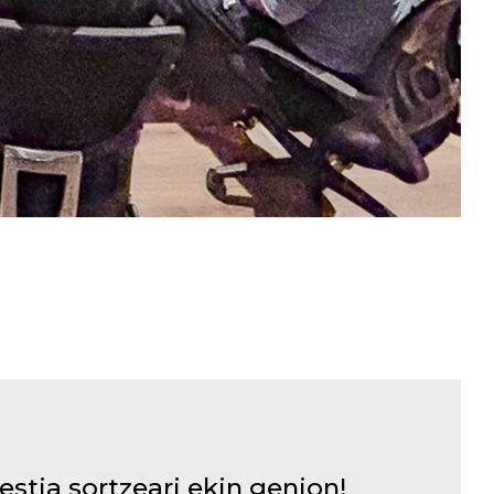
abestia sortzeari ekin genion!