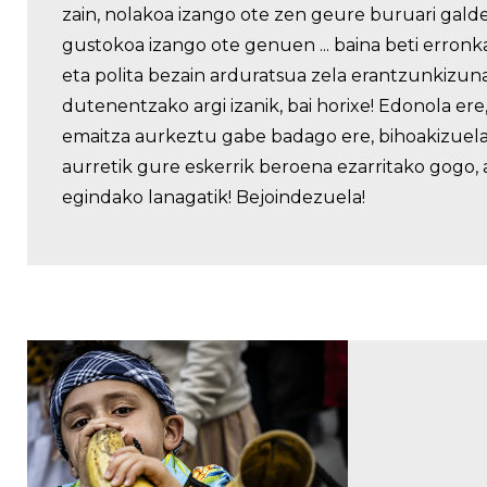
zain, nolakoa izango ote zen geure buruari gald
gustokoa izango ote genuen ... baina beti erronk
eta polita bezain arduratsua zela erantzunkizun
dutenentzako argi izanik, bai horixe! Edonola ere
emaitza aurkeztu gabe badago ere, bihoakizuela
aurretik gure eskerrik beroena ezarritako gogo, 
egindako lanagatik! Bejoindezuela!