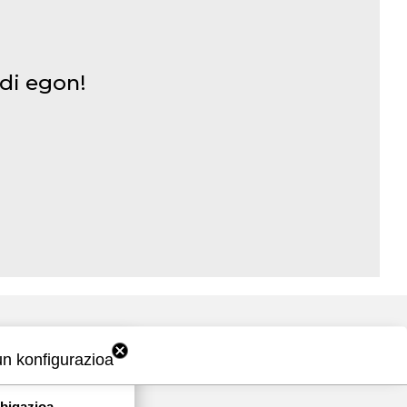
adi egon!
un konfigurazioa
abigazioa