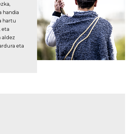
ezka,
a handia
a hartu
, eta
 aldez
ardura eta