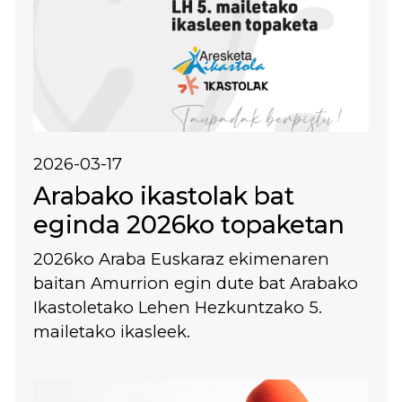
2026-03-17
Arabako ikastolak bat
eginda 2026ko topaketan
2026ko Araba Euskaraz ekimenaren
baitan Amurrion egin dute bat Arabako
Ikastoletako Lehen Hezkuntzako 5.
mailetako ikasleek.
Irudia