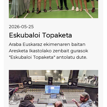
2026-05-25
Eskubaloi Topaketa
Araba Euskaraz ekimenaren baitan
Aresketa Ikastolako zenbait gurasok
"Eskubaloi Topaketa" antolatu dute.
Irudia