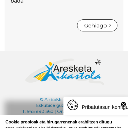
bada
Gehiago
© ARESKETA IKASTOLA
Eskubide guztiak bere esku
Pribatutasun konfig
T. 945 890 360 | Ordutegia: 08:30 - 18:00
Cookie propioak eta hirugarrenenak erabiltzen ditugu
aresketaikastola@aresketaikastola.eus