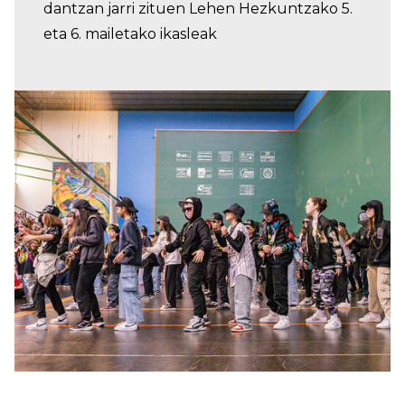
dantzan jarri zituen Lehen Hezkuntzako 5.
eta 6. mailetako ikasleak