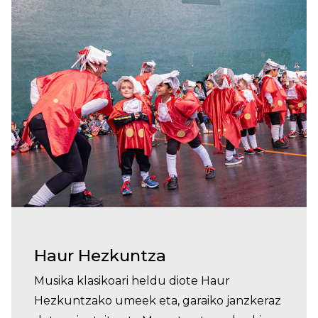
Haur Hezkuntza
Musika klasikoari heldu diote Haur
Hezkuntzako umeek eta, garaiko janzkeraz