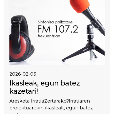
2026-02-05
Ikasleak, egun batez
kazetari!
Aresketa IrratiaZertarako?Irratiaren
proiektuarekin ikasleak, egun batez