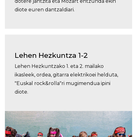
dotere jantzita eta Mozart entzunda ekin
diote euren dantzaldiari.
Lehen Hezkuntza 1-2
Lehen Hezkuntzako 1. eta 2. mailako
ikasleek, ordea, gitarra elektrikoei helduta,
"Euskal rock&rolla"ri mugimendua ipini
diote.