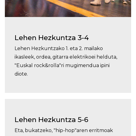
Lehen Hezkuntza 3-4
Lehen Hezkuntzako 1. eta 2. mailako
ikasleek, ordea, gitarra elektrikoei helduta,
"Euskal rock&rolla"ri mugimendua ipini
diote.
Lehen Hezkuntza 5-6
Eta, bukatzeko, "hip-hop"aren erritmoak