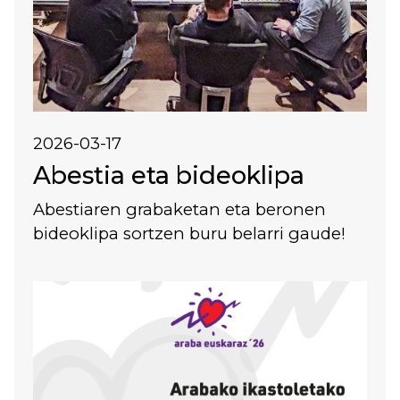
2026-03-17
Abestia eta bideoklipa
Abestiaren grabaketan eta beronen
bideoklipa sortzen buru belarri gaude!
Irudia