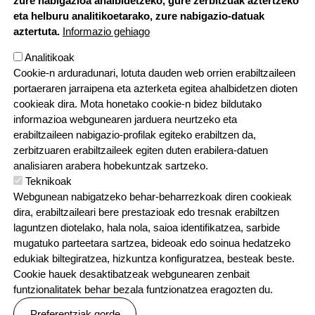
zure nabigazioa ahalbidetzeko, gure zerbitzuak aztertzeko
eta helburu analitikoetarako, zure nabigazio-datuak
aztertuta.
Informazio gehiago
Analitikoak
ORRI-OINA
Kontaktatu
Lan poltsa
Cookie-n arduradunari, lotuta dauden web orrien erabiltzaileen
TESTU-LEGALAK
Pribatutasun politika
Cookien politika
portaeraren jarraipena eta azterketa egitea ahalbidetzen dioten
cookieak dira. Mota honetako cookie-n bidez bildutako
informazioa webgunearen jarduera neurtzeko eta
erabiltzaileen nabigazio-profilak egiteko erabiltzen da,
zerbitzuaren erabiltzaileek egiten duten erabilera-datuen
analisiaren arabera hobekuntzak sartzeko.
Teknikoak
Webgunean nabigatzeko behar-beharrezkoak diren cookieak
dira, erabiltzaileari bere prestazioak edo tresnak erabiltzen
laguntzen diotelako, hala nola, saioa identifikatzea, sarbide
mugatuko parteetara sartzea, bideoak edo soinua hedatzeko
edukiak biltegiratzea, hizkuntza konfiguratzea, besteak beste.
Cookie hauek desaktibatzeak webgunearen zenbait
funtzionalitatek behar bezala funtzionatzea eragozten du.
Preferentziak gorde